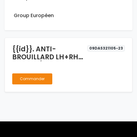
Group Européen
{{id}}. ANTI-
09DAS321105-23
BROUILLARD LH+RH
PRINCE / LANDSCAPE
Commander