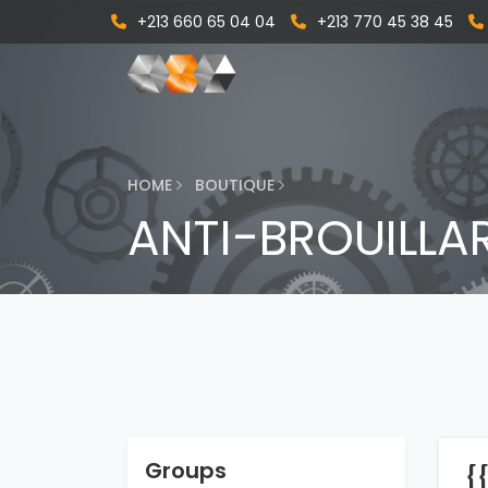
+213 660 65 04 04
+213 770 45 38 45
HOME
BOUTIQUE
ANTI-BROUILLA
Groups
{