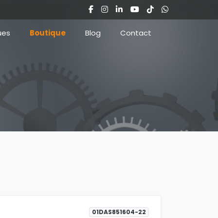
ues
Boutique
Blog
Contact
01DAS851604-22