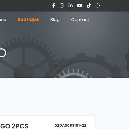
ues
Boutique
Blog
Contact
O
DIGO 2PCS
02DAS083101-22