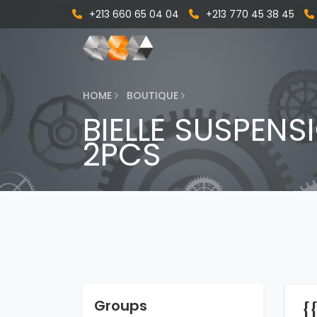
+213 660 65 04 04
+213 770 45 38 45
HOME
BOUTIQUE
BIELLE SUSPENS
2PCS
Groups
{