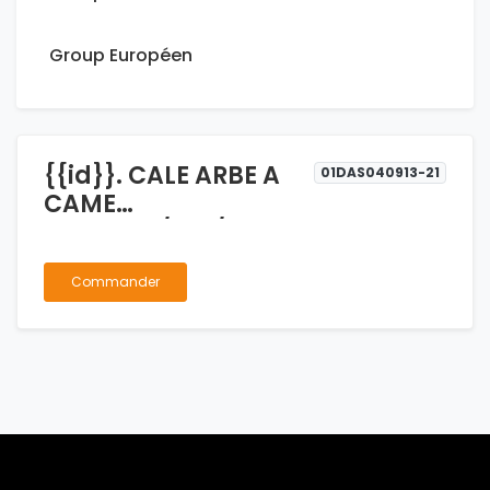
Group Européen
{{id}}. CALE ARBE A
01DAS040913-21
CAME
FORYOTA/TFR/GONOW/WINGLE
Commander