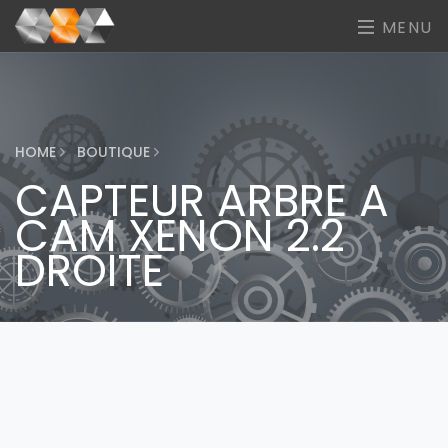
MENU
HOME
BOUTIQUE
CAPTEUR ARBRE A
CAM XENON 2.2
DROITE