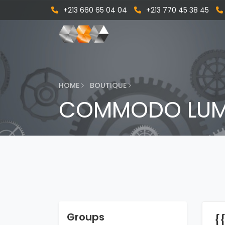
+213 660 65 04 04
+213 770 45 38 45
HOME
BOUTIQUE
COMMODO LUMI
Groups
{