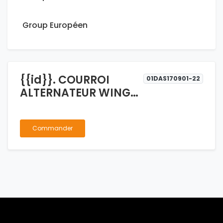
Group Européen
{{id}}. COURROI
01DAS170901-22
ALTERNATEUR WINGLE
2.5 GONOW 6PK1525
Commander