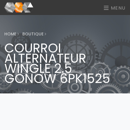
MENU
HOME
BOUTIQUE
COURROI
ALTERNATEUR
WINGLE 2.5
GONOW 6PK1525