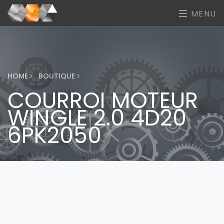
MENU
HOME
BOUTIQUE
COURROI MOTEUR
WINGLE 2.0 4D20
6PK2050