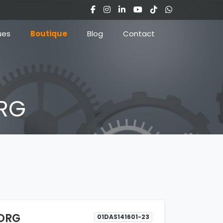
ues
Boutique
Blog
Contact
ORG
 ORG
01DAS141601-23