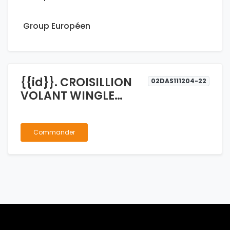
Group Européen
{{id}}. CROISILLION
02DAS111204-22
VOLANT WINGLE
MOYEN 3404200-
P00-B1/B2
Commander