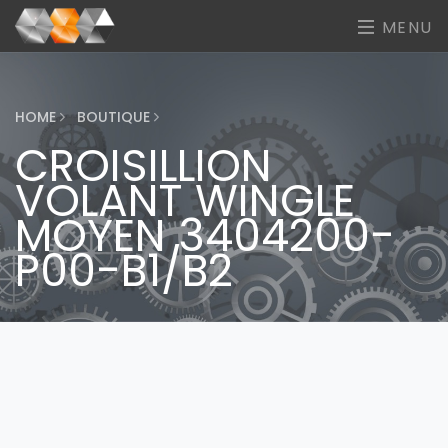
MENU
HOME
BOUTIQUE
CROISILLION
VOLANT WINGLE
MOYEN 3404200-
P00-B1/B2