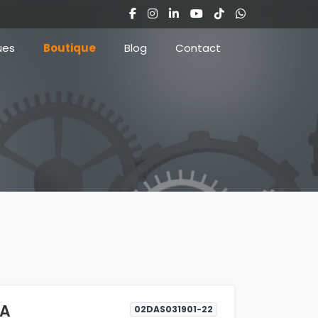
ues
Boutique
Blog
Contact
CA
02DAS031901-22