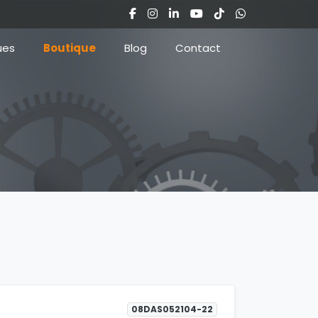
ues
Boutique
Blog
Contact
08DAS052104-22