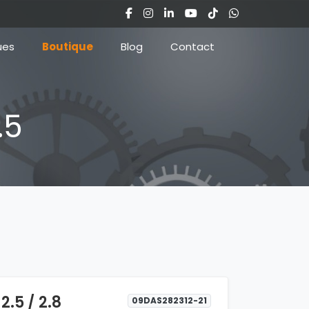
ues
Boutique
Blog
Contact
.5
.5 / 2.8
09DAS282312-21