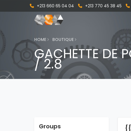
+213 660 65 04 04
+213 770 45 38 45
HOME
BOUTIQUE
GACHETTE DE P
/ 2.8
Groups
{