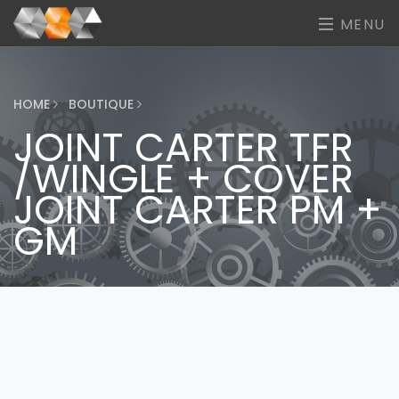
MENU
HOME
BOUTIQUE
JOINT CARTER TFR
/WINGLE + COVER
JOINT CARTER PM +
GM