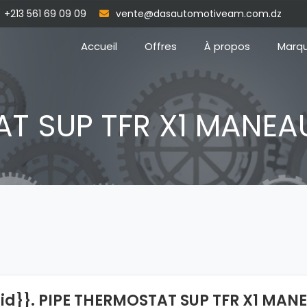
+213 561 69 09 09
vente@dasautomotiveam.com.dz
Accueil
Offres
À propos
Marq
AT SUP TFR X1 MANEA
{id}}. PIPE THERMOSTAT SUP TFR X1 MAN