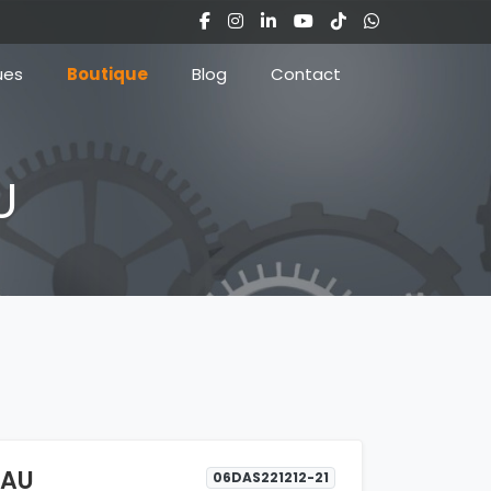
ues
Boutique
Blog
Contact
U
EAU
06DAS221212-21