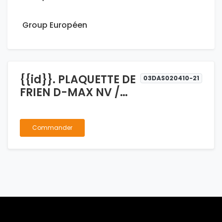
Group Européen
{{id}}. PLAQUETTE DE
03DAS020410-21
FRIEN D-MAX NV /
COLORADO 8-
980791040
Commander