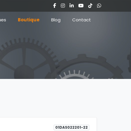
ues
Boutique
Blog
Contact
01DAS022201-22