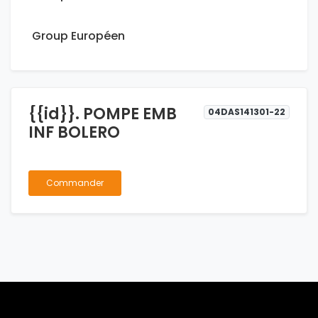
Group Européen
{{id}}. POMPE EMB
04DAS141301-22
INF BOLERO
Commander