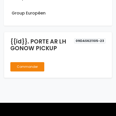
Group Européen
{{id}}. PORTE AR LH
09DAS621105-23
GONOW PICKUP
Commander