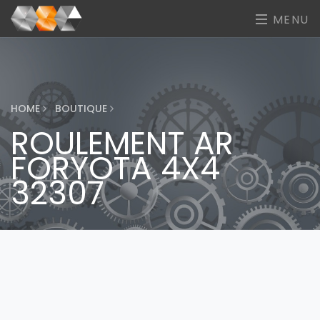
MENU
HOME
BOUTIQUE
ROULEMENT AR
FORYOTA 4X4
32307