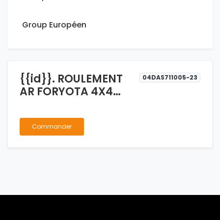
Group Européen
{{id}}. ROULEMENT
04DAS711005-23
AR FORYOTA 4X4
32307
Commander