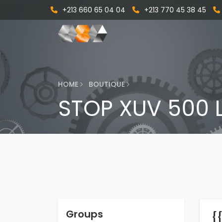
+213 660 65 04 04
+213 770 45 38 45
HOME
BOUTIQUE
STOP XUV 500 
Groups
{