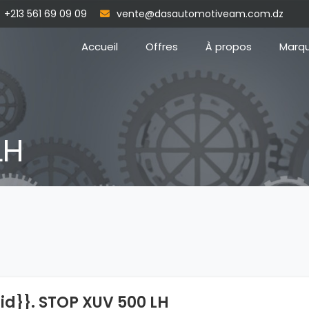
+213 561 69 09 09
vente@dasautomotiveam.com.dz
Accueil
Offres
À propos
Marq
LH
{id}}. STOP XUV 500 LH