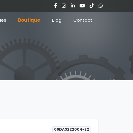
ues
Boutique
Blog
Contact
09DAS222004-22