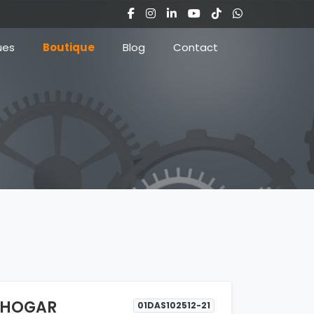
ues
Boutique
Blog
Contact
R HOGAR
01DAS102512-21