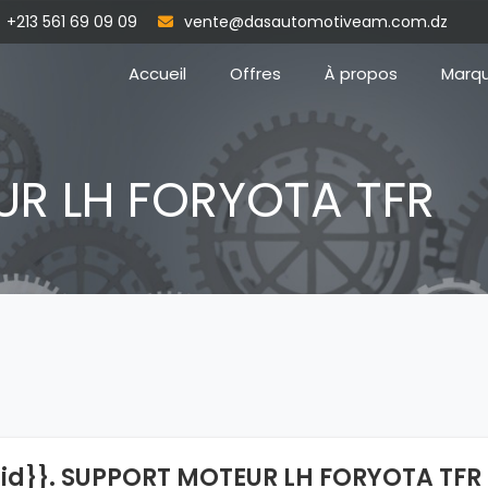
+213 561 69 09 09
vente@dasautomotiveam.com.dz
Accueil
Offres
À propos
Marq
R LH FORYOTA TFR
{id}}. SUPPORT MOTEUR LH FORYOTA TF