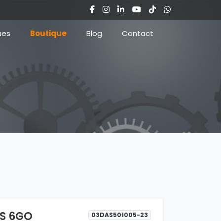
ues
Boutique
Blog
Contact
US 6GO
03DAS501005-23