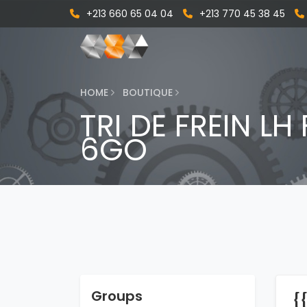
+213 660 65 04 04
+213 770 45 38 45
HOME
BOUTIQUE
TRI DE FREIN L
6GO
Groups
{